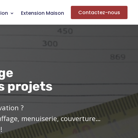
Contactez-nous
ion
Extension Maison
ge
s projets
vation ?
uffage, menuiserie, couverture…
!