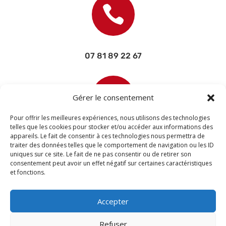

07 81 89 22 67

Gérer le consentement
Pour offrir les meilleures expériences, nous utilisons des technologies
telles que les cookies pour stocker et/ou accéder aux informations des
appareils. Le fait de consentir à ces technologies nous permettra de
contact@devisettravaux.fr
traiter des données telles que le comportement de navigation ou les ID
uniques sur ce site. Le fait de ne pas consentir ou de retirer son
consentement peut avoir un effet négatif sur certaines caractéristiques
et fonctions.
Accepter
Refuser