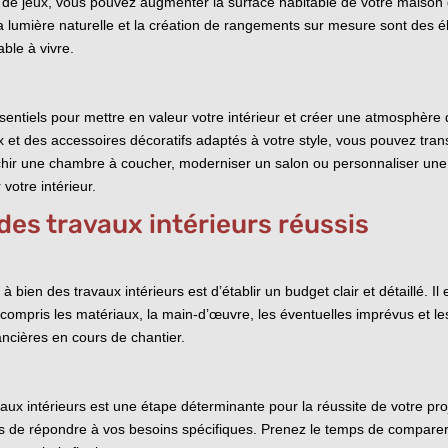
e jeux, vous pouvez augmenter la surface habitable de votre maison de
de la lumière naturelle et la création de rangements sur mesure sont de
ble à vivre.
sentiels pour mettre en valeur votre intérieur et créer une atmosphère
et des accessoires décoratifs adaptés à votre style, vous pouvez tran
îchir une chambre à coucher, moderniser un salon ou personnaliser une 
votre intérieur.
des travaux intérieurs réussis
bien des travaux intérieurs est d’établir un budget clair et détaillé. Il
mpris les matériaux, la main-d’œuvre, les éventuelles imprévus et les f
ancières en cours de chantier.
vaux intérieurs est une étape déterminante pour la réussite de votre pr
s de répondre à vos besoins spécifiques. Prenez le temps de comparer le