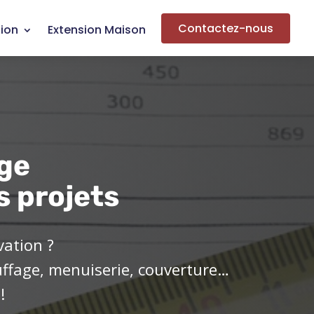
Contactez-nous
ion
Extension Maison
ge
s projets
vation ?
uffage, menuiserie, couverture…
!