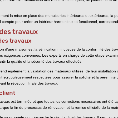
t la mise en place des menuiseries intérieures et extérieures, la pei
l compte pour créer un intérieur harmonieux et fonctionnel, correspond
 des travaux
 des travaux
n d’une maison est la vérification minutieuse de la conformité des tra
 les exigences convenues. Les experts en charge de cette étape examin
tir la qualité et la sécurité des travaux effectués.
end également la validation des matériaux utilisés, de leur installation 
nt scrupuleusement respectées pour assurer la solidité et la pérennité
vant la réception finale des travaux.
client
travaux est terminée et que toutes les corrections nécessaires ont été 
arque la fin du processus de rénovation et la remise officielle de la ma
de sa propriété pour inspecter le résultat final des travaux. Il peut ainsi v