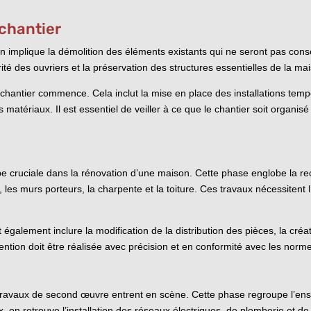
 chantier
implique la démolition des éléments existants qui ne seront pas conser
rité des ouvriers et la préservation des structures essentielles de la ma
 chantier commence. Cela inclut la mise en place des installations temp
matériaux. Il est essentiel de veiller à ce que le chantier soit organisé
 cruciale dans la rénovation d’une maison. Cette phase englobe la rec
s, les murs porteurs, la charpente et la toiture. Ces travaux nécessitent 
également inclure la modification de la distribution des pièces, la cré
ention doit être réalisée avec précision et en conformité avec les norm
 travaux de second œuvre entrent en scène. Cette phase regroupe l’ens
ux, on retrouve l’installation des réseaux électriques, de plomberie et 