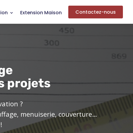
Contactez-nous
ion
Extension Maison
ge
s projets
vation ?
uffage, menuiserie, couverture…
!