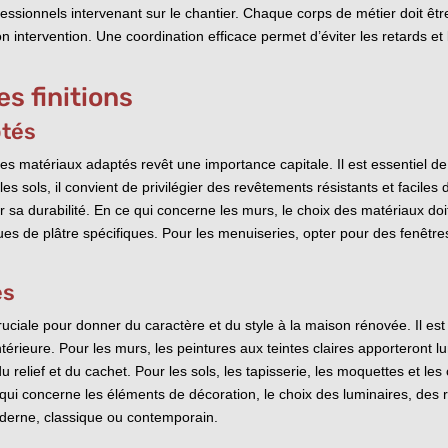
fessionnels intervenant sur le chantier. Chaque corps de métier doit êtr
n intervention. Une coordination efficace permet d’éviter les retards et l
s finitions
ptés
des matériaux adaptés revêt une importance capitale. Il est essentiel d
 sols, il convient de privilégier des revêtements résistants et faciles d
r sa durabilité. En ce qui concerne les murs, le choix des matériaux doi
ques de plâtre spécifiques. Pour les menuiseries, opter pour des fenêtre
es
ruciale pour donner du caractère et du style à la maison rénovée. Il est 
térieure. Pour les murs, les peintures aux teintes claires apporteront l
du relief et du cachet. Pour les sols, les tapisserie, les moquettes et l
e qui concerne les éléments de décoration, le choix des luminaires, des
moderne, classique ou contemporain.