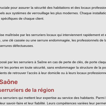
ruciale pour assurer la sécurité des habitations et des locaux professi
nnels aux systèmes de verrouillage les plus modernes. Chaque installatio
spécifiques de chaque client.
ise maîtrisée par les serruriers locaux qui interviennent rapidement e
é, une clé cassée ou une serrure endommagée, les professionnels de l
 serrures défectueuses.
oposé par les serruriers à Saône en cas de perte de clés, de porte claq
rir les portes en toute sécurité, sans endommager la structure de la por
ents de retrouver l’accès à leur domicile ou à leurs locaux professionne
à Saône
erruriers de la région
serruriers qui mettent leur expertise au service des habitants. Parmi l
ur savoir-faire et leur fiabilité. Leurs compétences variées leur perm