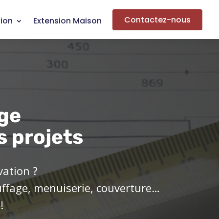
Contactez-nous
ion
Extension Maison
ge
s projets
vation ?
uffage, menuiserie, couverture…
!