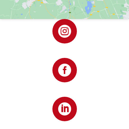


