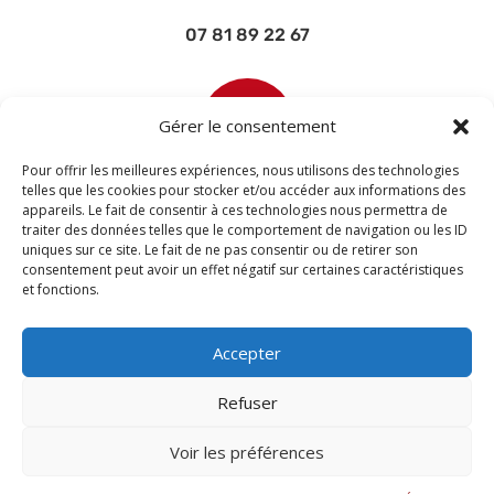
07 81 89 22 67

Gérer le consentement
Pour offrir les meilleures expériences, nous utilisons des technologies
telles que les cookies pour stocker et/ou accéder aux informations des
appareils. Le fait de consentir à ces technologies nous permettra de
contact@devisettravaux.fr
traiter des données telles que le comportement de navigation ou les ID
uniques sur ce site. Le fait de ne pas consentir ou de retirer son
consentement peut avoir un effet négatif sur certaines caractéristiques
et fonctions.
Accepter
Refuser
Voir les préférences
© 2026 M Development
–
Mentions légales
–
Tous droits réservés –
Blogs