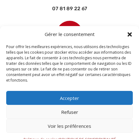
07 81 89 22 67

Gérer le consentement
Pour offrir les meilleures expériences, nous utilisons des technologies
telles que les cookies pour stocker et/ou accéder aux informations des
appareils. Le fait de consentir à ces technologies nous permettra de
contact@devisettravaux.fr
traiter des données telles que le comportement de navigation ou les ID
uniques sur ce site. Le fait de ne pas consentir ou de retirer son
consentement peut avoir un effet négatif sur certaines caractéristiques
et fonctions.
Accepter
Refuser
Voir les préférences
© 2026 M Development
–
Mentions légales
–
Tous droits réservés –
Blogs