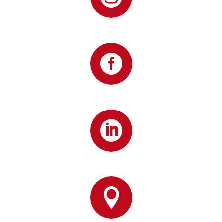


