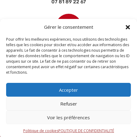
07 81 89 22 67

Gérer le consentement
Pour offrir les meilleures expériences, nous utilisons des technologies
telles que les cookies pour stocker et/ou accéder aux informations des
appareils. Le fait de consentir à ces technologies nous permettra de
contact@devisettravaux.fr
traiter des données telles que le comportement de navigation ou les ID
uniques sur ce site. Le fait de ne pas consentir ou de retirer son
consentement peut avoir un effet négatif sur certaines caractéristiques
et fonctions.
Accepter
Refuser
Voir les préférences
© 2026 M Development
–
Mentions légales
–
Tous droits réservés –
Blogs
Politique de cookies
POLITIQUE DE CONFIDENTIALITÉ