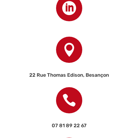


22 Rue Thomas Edison, Besançon

07 81 89 22 67