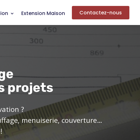
Contactez-nous
ion
Extension Maison
ge
s projets
vation ?
uffage, menuiserie, couverture…
!