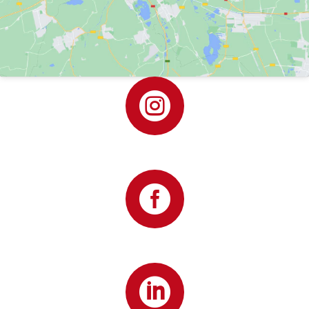


