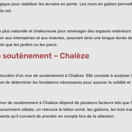
logique pour stabiliser les terrains en pente. Les murs en gabion perme
du sol.
plus naturelle et chaleureuse pour aménager des espaces extérieurs tou
ister aux intempéries et aux insectes, assurant ainsi une longue durée de
s que les jardins ou les parcs.
e soutènement – Chalèze
truction d’un mur de soutènement à Chalèze. Elle consiste à analyser la
t de déterminer les fondations nécessaires pour assurer la solidité et l
mur de soutènement à Chalèze dépend de plusieurs facteurs tels que l’e
ouramment utilisés, on retrouve le béton armé, les gabions, les bois tr
ents qu’il convient de prendre en compte lors de la sélection.