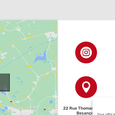


22 Rue Thomas Edison,
Besançon
Pour offrir 