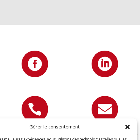




Gérer le consentement
07 81 89 22 67
contact@devisettravaux.fr
les meilleures expériences, nous utilisons des technologies telles que les