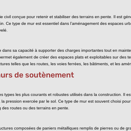
civil conçue pour retenir et stabiliser des terrains en pente. Il est g
rain. Ce type de mur est essentiel dans l’aménagement des espaces urbai
velé.
de dans sa capacité à supporter des charges importantes tout en mainten
il permet également de créer des espaces plats et exploitables sur des t
uctures telles que les routes, les voies ferrées, les bâtiments, et les 
 murs de soutènement
types les plus courants et robustes utilisés dans la construction. Il e
à la pression exercée par le sol. Ce type de mur est souvent choisi pour 
g des routes ou des terrains en pente.
ctures composées de paniers métalliques remplis de pierres ou de gra