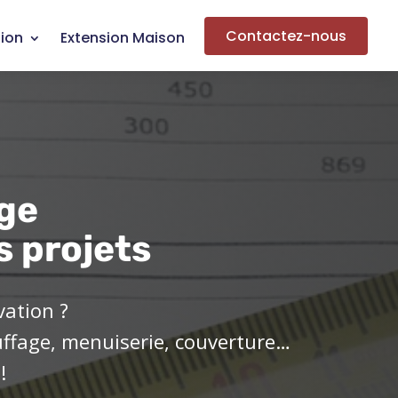
Contactez-nous
ion
Extension Maison
ge
s projets
vation ?
uffage, menuiserie, couverture…
!