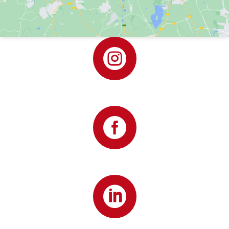


