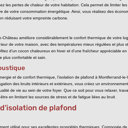
isez les pertes de chaleur de votre habitation. Cela permet de limiter le
ative de votre consommation énergétique. Ainsi, vous réalisez des écono
 en réduisant votre empreinte carbone.
d-le-Château améliore considérablement le confort thermique de votre log
ieur de votre maison, avec des températures mieux régulées et plus sta
ofitez d’un cocon chaleureux en hiver et d’une fraîcheur appréciable en 
 plus confortable et sain.
coustique
ergie et de confort thermique, l’isolation de plafond à Montferrand-le
agation des bruits intérieurs et extérieurs, vous créez un environnemen
ualité de vie au sein de votre foyer. Que ce soit pour vous relaxer, tra
tre en limitant les sources de stress et de fatigue liées au bruit.
d’isolation de plafond
gement utilisé pour ses excellentes propriétés thermiques. Composée de 