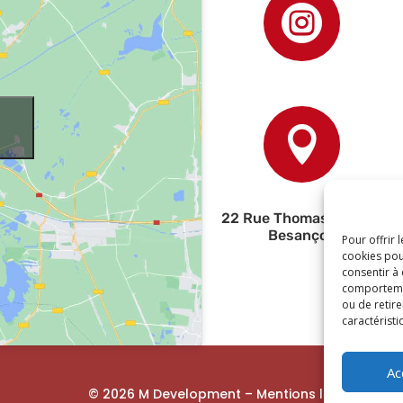


22 Rue Thomas Edison,
Besançon
Pour offrir 
cookies pou
consentir à
comportement
ou de retire
caractéristi
Ac
© 2026 M Development
–
Mentions légales
– Tou