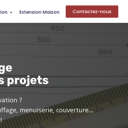
Contactez-nous
ion
Extension Maison
ge
s projets
vation ?
uffage, menuiserie, couverture…
!