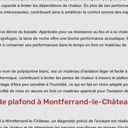
apacité à limiter les déperditions de chaleur. En plus de ses performa
 intéressantes, contribuant ainsi à améliorer le confort sonore des esp
ral dérivé du basalte. Appréciée pour sa résistance au feu et à la chaleu
s ignifuges, la laine de roche offre une bonne performance acoustique, l
té à conserver ses performances dans le temps en font un matériau de ch
om de polystyrène blanc, est un matériau d’isolation léger et facile à 
ermique, contribuant à limiter les pertes de chaleur à travers le plafo
tage d’être peu sensible à l’humidité, ce qui en fait un choix adapté p
acilité de mise en œuvre en font un matériau apprécié pour l’isolation d
n de plafond à Montferrand-le-Châte
 à Montferrand-le-Château, un diagnostic précis de l’existant est réalisé
ns de chaleur et de déterminer les besoins spécifiques en termes d’isola