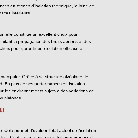
nces en termes d’isolation thermique, la laine de
aces intérieurs.
r, elle constitue un excellent choix pour
imitant la propagation des bruits aériens et des
oix pour garantir une isolation efficace et
manipuler. Grâce à sa structure alvéolaire, le
nd. En plus de ses performances en isolation
our les environnements sujets à des variations de
es plafonds.
au
. Cela permet d’évaluer l’état actuel de l’isolation
tion. Ce diagnostic est essentiel pour proposer la