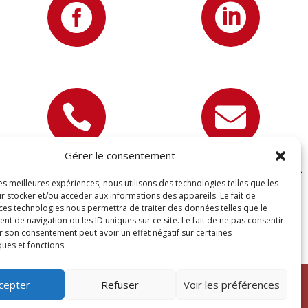




Gérer le consentement
07 81 89 22 67
contact@devisettravaux.fr
les meilleures expériences, nous utilisons des technologies telles que les
r stocker et/ou accéder aux informations des appareils. Le fait de
 ces technologies nous permettra de traiter des données telles que le
 de navigation ou les ID uniques sur ce site. Le fait de ne pas consentir
r son consentement peut avoir un effet négatif sur certaines
ques et fonctions.
cepter
Refuser
Voir les préférences
s droits réservés –
Blogs