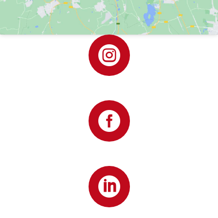


