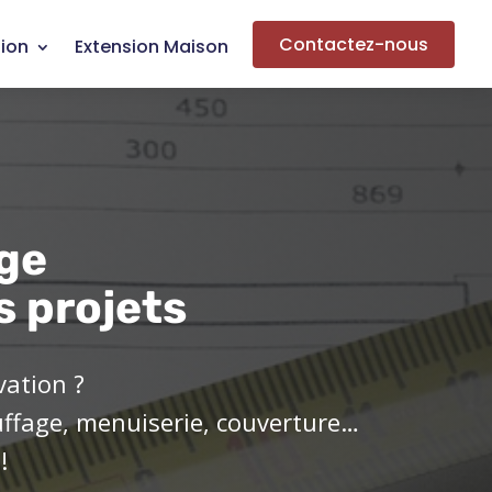
Contactez-nous
ion
Extension Maison
ge
s projets
vation ?
uffage, menuiserie, couverture…
!