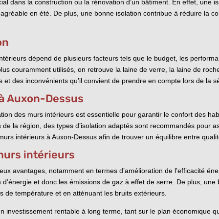
ial dans la construction ou la rénovation d’un bâtiment. En effet, une is
 agréable en été. De plus, une bonne isolation contribue à réduire la 
on
intérieurs dépend de plusieurs facteurs tels que le budget, les perfor
us couramment utilisés, on retrouve la laine de verre, la laine de roche
t des inconvénients qu’il convient de prendre en compte lors de la sé
s à Auxon-Dessus
tion des murs intérieurs est essentielle pour garantir le confort des h
es de la région, des types d’isolation adaptés sont recommandés pour ass
 murs intérieurs à Auxon-Dessus afin de trouver un équilibre entre quali
murs intérieurs
reux avantages, notamment en termes d’amélioration de l’efficacité éne
d’énergie et donc les émissions de gaz à effet de serre. De plus, une 
s de température et en atténuant les bruits extérieurs.
un investissement rentable à long terme, tant sur le plan économique que 