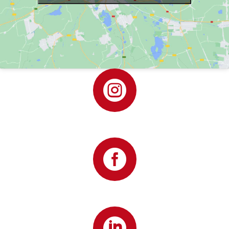


