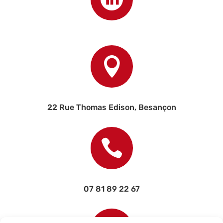

22 Rue Thomas Edison, Besançon

07 81 89 22 67