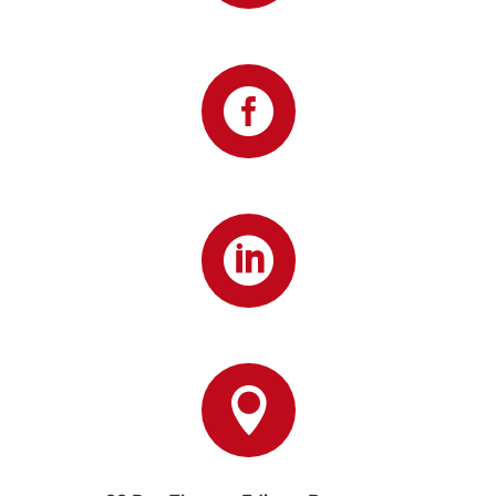


