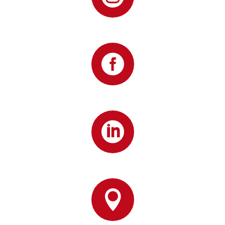


