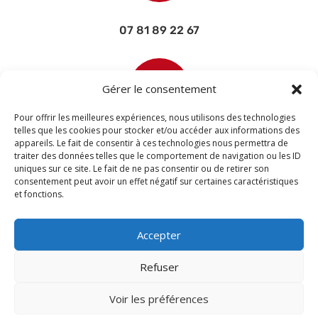
07 81 89 22 67

Gérer le consentement
Pour offrir les meilleures expériences, nous utilisons des technologies
telles que les cookies pour stocker et/ou accéder aux informations des
appareils. Le fait de consentir à ces technologies nous permettra de
contact@devisettravaux.fr
traiter des données telles que le comportement de navigation ou les ID
uniques sur ce site. Le fait de ne pas consentir ou de retirer son
consentement peut avoir un effet négatif sur certaines caractéristiques
et fonctions.
Accepter
Refuser
Voir les préférences
© 2026 M Development
–
Mentions légales
–
Tous droits réservés –
Blogs