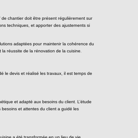
f de chantier doit être présent régulièrement sur
tions techniques, et apporter des ajustements si
olutions adaptées pour maintenir la cohérence du
la réussite de la rénovation de la cuisine.
é le devis et réalisé les travaux, il est temps de
thétique et adapté aux besoins du client. L’étude
s besoins et attentes du client a guidé les
isine a été transformée en un lieu de vie