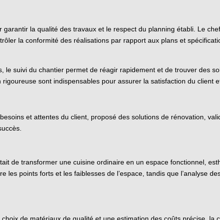
 garantir la qualité des travaux et le respect du planning établi. Le che
ntrôler la conformité des réalisations par rapport aux plans et spécifica
, le suivi du chantier permet de réagir rapidement et de trouver des s
rigoureuse sont indispensables pour assurer la satisfaction du client et 
 besoins et attentes du client, proposé des solutions de rénovation, valid
succès.
 était de transformer une cuisine ordinaire en un espace fonctionnel, es
e les points forts et les faiblesses de l’espace, tandis que l’analyse de
oix de matériaux de qualité et une estimation des coûts précise, la cu