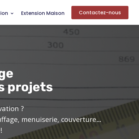
Contactez-nous
ion
Extension Maison
ge
s projets
vation ?
uffage, menuiserie, couverture…
!