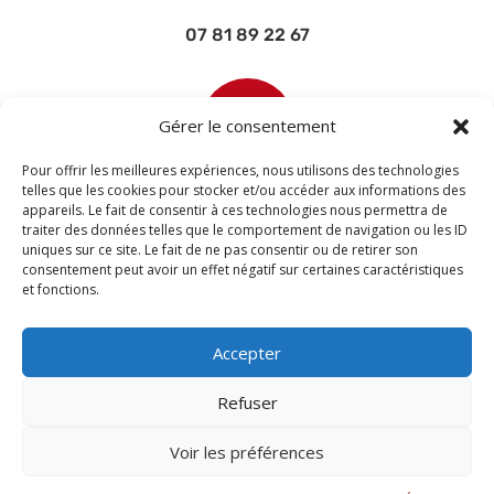
07 81 89 22 67

Gérer le consentement
Pour offrir les meilleures expériences, nous utilisons des technologies
telles que les cookies pour stocker et/ou accéder aux informations des
appareils. Le fait de consentir à ces technologies nous permettra de
contact@devisettravaux.fr
traiter des données telles que le comportement de navigation ou les ID
uniques sur ce site. Le fait de ne pas consentir ou de retirer son
consentement peut avoir un effet négatif sur certaines caractéristiques
et fonctions.
Accepter
Refuser
Voir les préférences
© 2026 M Development
–
Mentions légales
–
Tous droits réservés –
Blogs