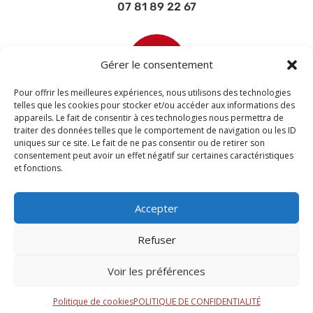
07 81 89 22 67

Gérer le consentement
Pour offrir les meilleures expériences, nous utilisons des technologies
telles que les cookies pour stocker et/ou accéder aux informations des
appareils. Le fait de consentir à ces technologies nous permettra de
contact@devisettravaux.fr
traiter des données telles que le comportement de navigation ou les ID
uniques sur ce site. Le fait de ne pas consentir ou de retirer son
consentement peut avoir un effet négatif sur certaines caractéristiques
et fonctions.
Accepter
Refuser
Voir les préférences
© 2026 M Development
–
Mentions légales
–
Tous droits réservés –
Blogs
Politique de cookies
POLITIQUE DE CONFIDENTIALITÉ