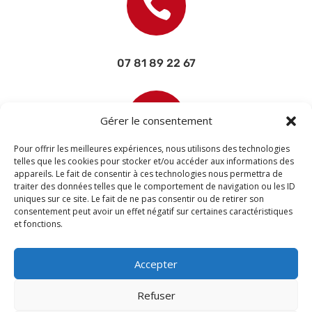

07 81 89 22 67

Gérer le consentement
Pour offrir les meilleures expériences, nous utilisons des technologies
telles que les cookies pour stocker et/ou accéder aux informations des
appareils. Le fait de consentir à ces technologies nous permettra de
contact@devisettravaux.fr
traiter des données telles que le comportement de navigation ou les ID
uniques sur ce site. Le fait de ne pas consentir ou de retirer son
consentement peut avoir un effet négatif sur certaines caractéristiques
et fonctions.
Accepter
Refuser