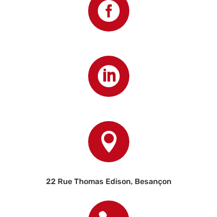



22 Rue Thomas Edison, Besançon