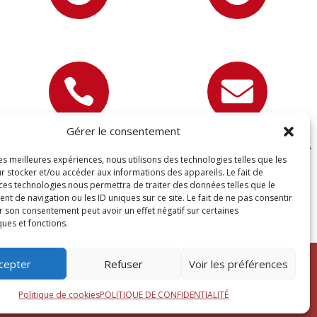


Gérer le consentement
07 81 89 22 67
contact@devisettravaux.fr
les meilleures expériences, nous utilisons des technologies telles que les
r stocker et/ou accéder aux informations des appareils. Le fait de
 ces technologies nous permettra de traiter des données telles que le
 de navigation ou les ID uniques sur ce site. Le fait de ne pas consentir
r son consentement peut avoir un effet négatif sur certaines
ques et fonctions.
cepter
Refuser
Voir les préférences
s droits réservés –
Blogs
Politique de cookies
POLITIQUE DE CONFIDENTIALITÉ