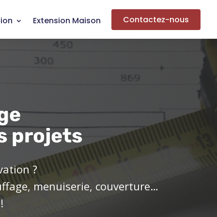
Contactez-nous
ion
Extension Maison
ge
s projets
vation ?
uffage, menuiserie, couverture…
!