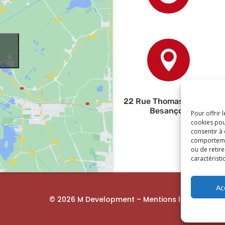

22 Rue Thomas Edison,
Besançon
Pour offrir 
cookies pou
consentir à
comportement
ou de retire
caractéristi
Ac
© 2026 M Development
–
Mentions légales
– Tou