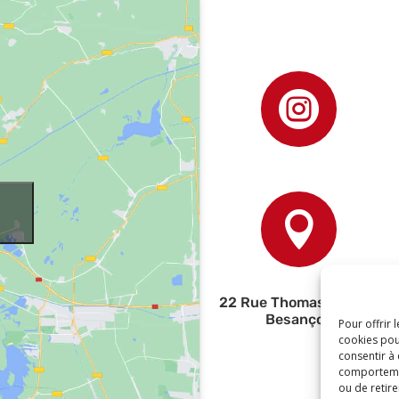


22 Rue Thomas Edison,
Besançon
Pour offrir 
cookies pou
consentir à
comportement
ou de retire