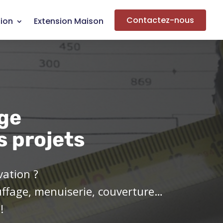
Contactez-nous
ion
Extension Maison
ge
s projets
vation ?
uffage, menuiserie, couverture…
!