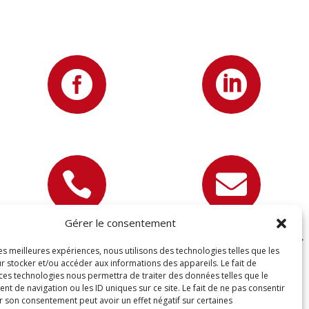




Gérer le consentement
07 81 89 22 67
contact@devisettravaux.fr
les meilleures expériences, nous utilisons des technologies telles que les
r stocker et/ou accéder aux informations des appareils. Le fait de
 ces technologies nous permettra de traiter des données telles que le
 de navigation ou les ID uniques sur ce site. Le fait de ne pas consentir
r son consentement peut avoir un effet négatif sur certaines