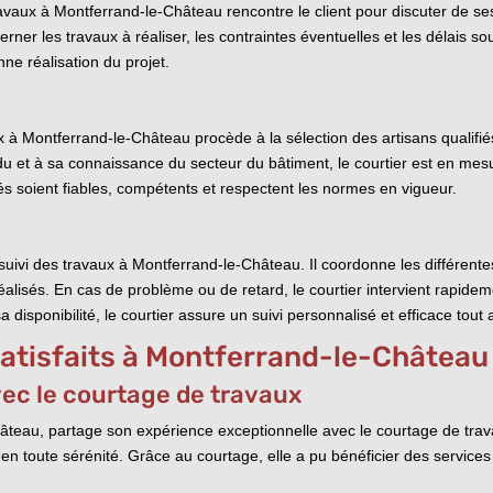
travaux à Montferrand-le-Château rencontre le client pour discuter de s
rner les travaux à réaliser, les contraintes éventuelles et les délais sou
ne réalisation du projet.
vaux à Montferrand-le-Château procède à la sélection des artisans qualif
u et à sa connaissance du secteur du bâtiment, le courtier est en mesu
nnés soient fiables, compétents et respectent les normes en vigueur.
le suivi des travaux à Montferrand-le-Château. Il coordonne les différent
réalisés. En cas de problème ou de retard, le courtier intervient rapidem
a disponibilité, le courtier assure un suivi personnalisé et efficace tout 
satisfaits à Montferrand-le-Château
ec le courtage de travaux
u, partage son expérience exceptionnelle avec le courtage de travaux. E
n toute sérénité. Grâce au courtage, elle a pu bénéficier des services 