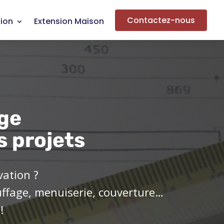
Contactez-nous
ion
Extension Maison
ge
s projets
vation ?
uffage, menuiserie, couverture…
!