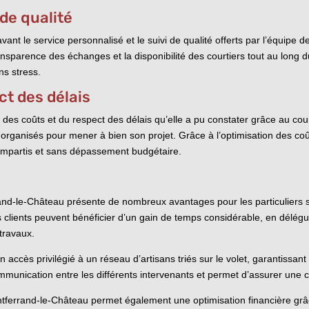
 de qualité
 avant le service personnalisé et le suivi de qualité offerts par l’équip
ransparence des échanges et la disponibilité des courtiers tout au long d
ns stress.
ct des délais
es coûts et du respect des délais qu’elle a pu constater grâce au cour
organisés pour mener à bien son projet. Grâce à l’optimisation des coût
s impartis et sans dépassement budgétaire.
and-le-Château présente de nombreux avantages pour les particuliers s
es clients peuvent bénéficier d’un gain de temps considérable, en délégua
 travaux.
n accès privilégié à un réseau d’artisans triés sur le volet, garantissant
communication entre les différents intervenants et permet d’assurer une c
tferrand-le-Château permet également une optimisation financière grâc