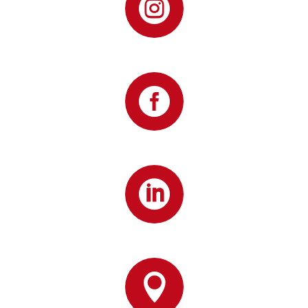



