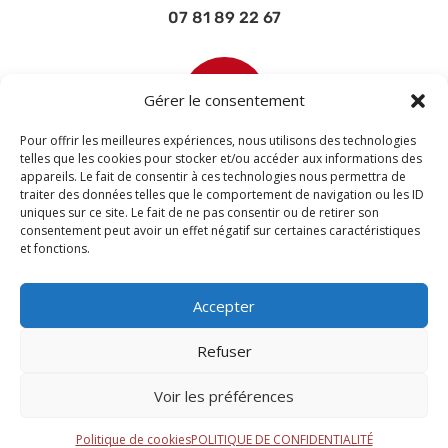
07 81 89 22 67

Gérer le consentement
Pour offrir les meilleures expériences, nous utilisons des technologies
telles que les cookies pour stocker et/ou accéder aux informations des
appareils. Le fait de consentir à ces technologies nous permettra de
contact@devisettravaux.fr
traiter des données telles que le comportement de navigation ou les ID
uniques sur ce site. Le fait de ne pas consentir ou de retirer son
consentement peut avoir un effet négatif sur certaines caractéristiques
et fonctions.
Accepter
Refuser
Voir les préférences
© 2026 M Development
–
Mentions légales
–
Tous droits réservés –
Blogs
Politique de cookies
POLITIQUE DE CONFIDENTIALITÉ