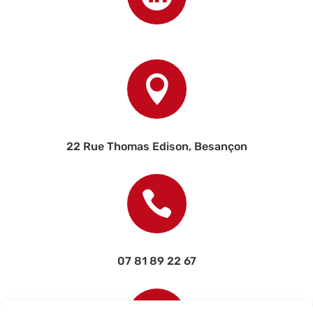

22 Rue Thomas Edison, Besançon

07 81 89 22 67