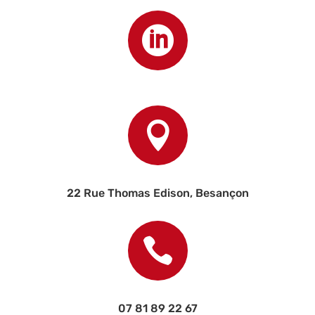


22 Rue Thomas Edison, Besançon

07 81 89 22 67