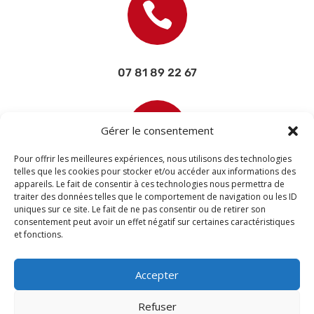

07 81 89 22 67

Gérer le consentement
Pour offrir les meilleures expériences, nous utilisons des technologies
telles que les cookies pour stocker et/ou accéder aux informations des
appareils. Le fait de consentir à ces technologies nous permettra de
contact@devisettravaux.fr
traiter des données telles que le comportement de navigation ou les ID
uniques sur ce site. Le fait de ne pas consentir ou de retirer son
consentement peut avoir un effet négatif sur certaines caractéristiques
et fonctions.
Accepter
Refuser