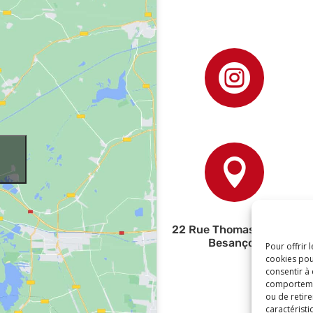


22 Rue Thomas Edison,
Besançon
Pour offrir 
cookies pou
consentir à
comportement
ou de retire
caractéristi