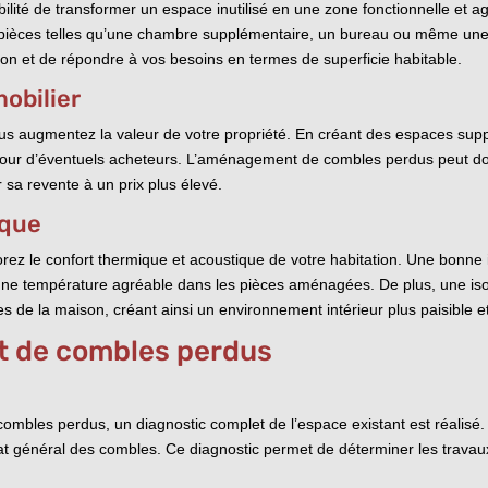
ité de transformer un espace inutilisé en une zone fonctionnelle et ag
pièces telles qu’une chambre supplémentaire, un bureau ou même une s
tion et de répondre à vos besoins en termes de superficie habitable.
mobilier
augmentez la valeur de votre propriété. En créant des espaces suppl
 pour d’éventuels acheteurs. L’aménagement de combles perdus peut don
er sa revente à un prix plus élevé.
ique
 le confort thermique et acoustique de votre habitation. Une bonne is
 une température agréable dans les pièces aménagées. De plus, une isol
s de la maison, créant ainsi un environnement intérieur plus paisible e
t de combles perdus
les perdus, un diagnostic complet de l’espace existant est réalisé. Cel
l’état général des combles. Ce diagnostic permet de déterminer les trav