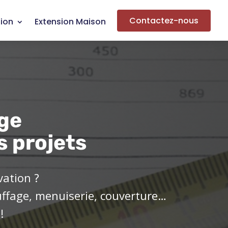
Contactez-nous
ion
Extension Maison
ge
s projets
vation ?
uffage, menuiserie, couverture…
!