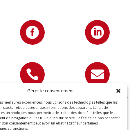




Gérer le consentement
07 81 89 22 67
contact@devisettravaux.fr
les meilleures expériences, nous utilisons des technologies telles que les
r stocker et/ou accéder aux informations des appareils. Le fait de
 ces technologies nous permettra de traiter des données telles que le
 de navigation ou les ID uniques sur ce site. Le fait de ne pas consentir
r son consentement peut avoir un effet négatif sur certaines
ques et fonctions.